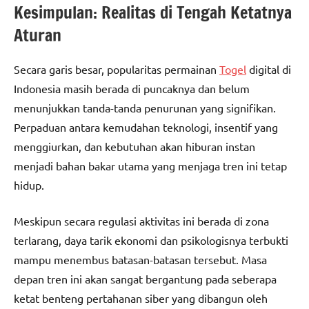
Kesimpulan: Realitas di Tengah Ketatnya
Aturan
Secara garis besar, popularitas permainan
Togel
digital di
Indonesia masih berada di puncaknya dan belum
menunjukkan tanda-tanda penurunan yang signifikan.
Perpaduan antara kemudahan teknologi, insentif yang
menggiurkan, dan kebutuhan akan hiburan instan
menjadi bahan bakar utama yang menjaga tren ini tetap
hidup.
Meskipun secara regulasi aktivitas ini berada di zona
terlarang, daya tarik ekonomi dan psikologisnya terbukti
mampu menembus batasan-batasan tersebut. Masa
depan tren ini akan sangat bergantung pada seberapa
ketat benteng pertahanan siber yang dibangun oleh