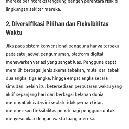
mereka berinteraksi langsung dengan perantara fisik di
lingkungan sekitar mereka.
2. Diversifikasi Pilihan dan Fleksibilitas
Waktu
Jika pada sistem konvensional pengguna hanya terpaku
pada satu jadwal pengumuman, platform digital
menawarkan variasi yang sangat luas. Pengguna dapat
memilih berbagai jenis skema tebakan, mulai dari tebak
dua angka, tiga angka, hingga empat angka secara
simultan. Selain itu, ketersediaan perputaran waktu yang
aktif sepanjang hari dari berbagai belahan dunia
membuat aktivitas ini seolah tidak pernah tidur,
memberikan fleksibilitas penuh bagi pengguna untuk
menyesuaikan dengan waktu luang mereka.