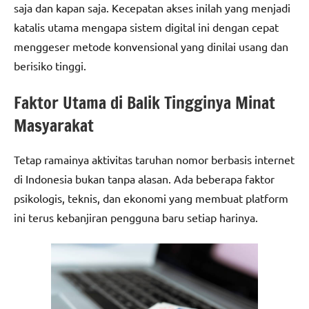
saja dan kapan saja. Kecepatan akses inilah yang menjadi
katalis utama mengapa sistem digital ini dengan cepat
menggeser metode konvensional yang dinilai usang dan
berisiko tinggi.
Faktor Utama di Balik Tingginya Minat
Masyarakat
Tetap ramainya aktivitas taruhan nomor berbasis internet
di Indonesia bukan tanpa alasan. Ada beberapa faktor
psikologis, teknis, dan ekonomi yang membuat platform
ini terus kebanjiran pengguna baru setiap harinya.