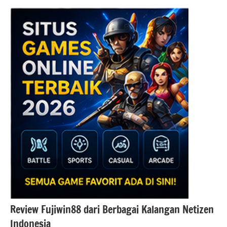
Review Fujiwin88 dari Berbagai Kalangan Netizen
Indonesia