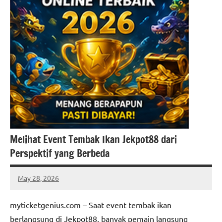
Melihat Event Tembak Ikan Jekpot88 dari
Perspektif yang Berbeda
May 28, 2026
admin
myticketgenius.com – Saat event tembak ikan
berlangsung di Jekpot88, banyak pemain langsung