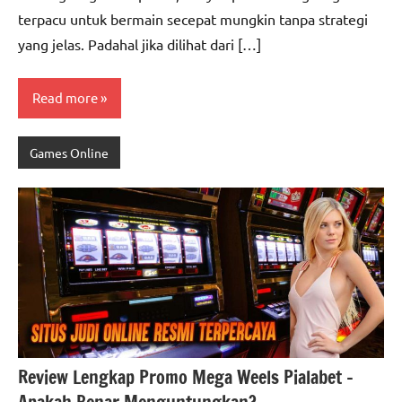
terpacu untuk bermain secepat mungkin tanpa strategi
yang jelas. Padahal jika dilihat dari […]
Read more
Games Online
Review Lengkap Promo Mega Weels Pialabet –