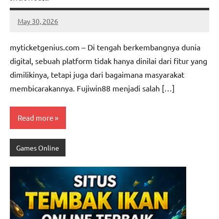
May 30, 2026
admin
myticketgenius.com – Di tengah berkembangnya dunia
digital, sebuah platform tidak hanya dinilai dari fitur yang
dimilikinya, tetapi juga dari bagaimana masyarakat
membicarakannya. Fujiwin88 menjadi salah […]
Read more
Games Online