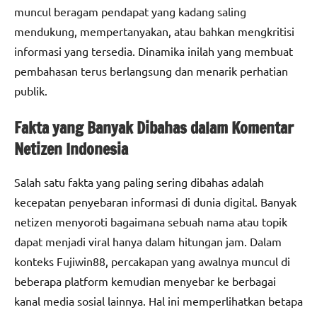
muncul beragam pendapat yang kadang saling
mendukung, mempertanyakan, atau bahkan mengkritisi
informasi yang tersedia. Dinamika inilah yang membuat
pembahasan terus berlangsung dan menarik perhatian
publik.
Fakta yang Banyak Dibahas dalam Komentar
Netizen Indonesia
Salah satu fakta yang paling sering dibahas adalah
kecepatan penyebaran informasi di dunia digital. Banyak
netizen menyoroti bagaimana sebuah nama atau topik
dapat menjadi viral hanya dalam hitungan jam. Dalam
konteks Fujiwin88, percakapan yang awalnya muncul di
beberapa platform kemudian menyebar ke berbagai
kanal media sosial lainnya. Hal ini memperlihatkan betapa